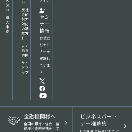
の
ディア
ト
流
れ
反社
会的
セミ
導
勢力
入
ナー
対応
事
の基
情報
例
本方
針
お役立
ちセミ
よく
ある
ナーを
質問
実施し
サイ
ていま
トマ
す
ップ
金融機関様へ
ビジネスパート
ナー様募集
全国の銀行・信金・信
組様と業務提携をして
URIHOをご紹介いただけ