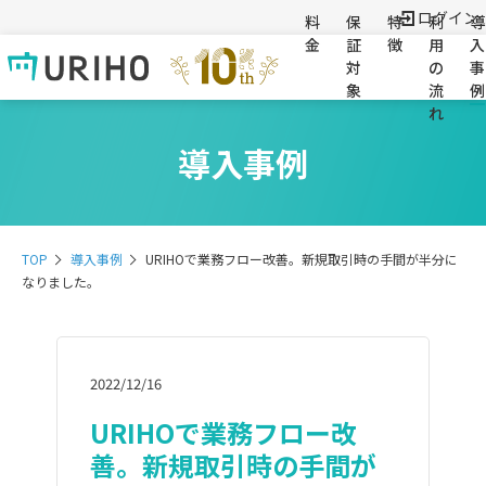
ログイン
料
保
特
利
導
金
証
徴
用
入
対
の
事
象
流
例
れ
導入事例
TOP
導入事例
URIHOで業務フロー改善。新規取引時の手間が半分に
なりました。
2022/12/16
URIHOで業務フロー改
善。新規取引時の手間が