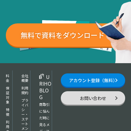
無料で資料をダウンロード
料
会社
U
アカウント登録（無料）
金
概要
RIHO
保
利用
BLO
証
規約
G
対
お問い合わせ
プラ
象
商取引
イバ
特
シ
に悩ん
徴
ー・
だ時に
ステ
利
ート
見るメ
用
メン