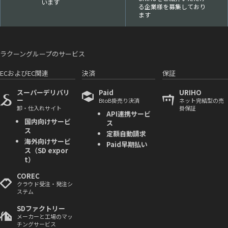
います
る企業様を募集しており
ます
ラクーングループのサービス
ECおよびEC関連
決済
保証
スーパーデリバリ
Paid
URIHO
ー
BtoB掛売り決済
ネット完結型の売
卸・仕入れサイト
掛保証
API連携サービ
国内向けサービ
ス
ス
定額自動請求
海外向けサービ
Paid早期払い
ス（SD expor
t）
COREC
クラウド受注・発注シ
ステム
SDファクトリー
メーカーと工場のマッ
チングサービス