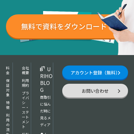
無料で資料をダウンロード
料
会社
U
アカウント登録（無料）
金
概要
RIHO
保
利用
BLO
証
規約
G
対
お問い合わせ
プラ
象
商取引
イバ
特
シ
に悩ん
徴
ー・
だ時に
ステ
利
ート
見るメ
用
メン
の
ディア
ト
流