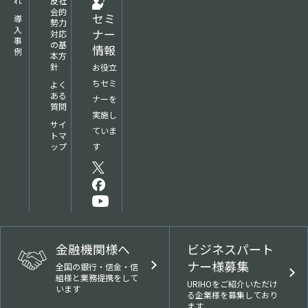
れ
反社
会的
セミ
導
勢力
入
ナー
対応
事
の基
情報
例
本方
針
お役立
ちセミ
よく
ある
ナーを
質問
実施し
サイ
ていま
トマ
す
ップ
金融機関様へ
ビジネスパート
ナー様募集
全国の銀行・信金・信
組様と業務提携をして
URIHOをご紹介いただけ
います
る企業様を募集しており
ます