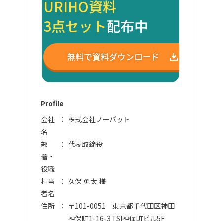
URIHO資料
3点セット
配布中
無料で資料ダウンロード
Profile
会社
株式会社ノーパット
名
部
代表取締役
署・
役職
担当
久保 勇太 様
者名
住所
〒101-0051 東京都千代田区神田
神保町1-16-3 TSI神保町ビル5F