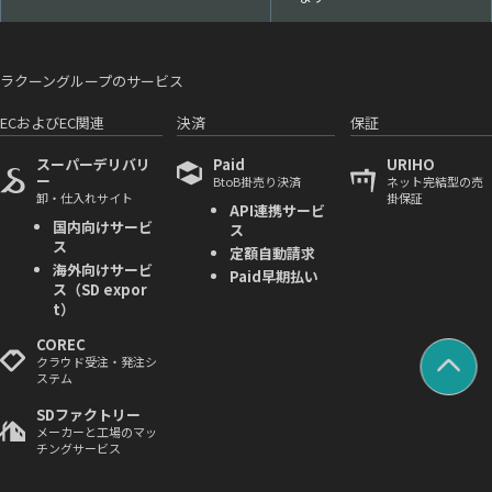
ラクーングループのサービス
ECおよびEC関連
決済
保証
スーパーデリバリ
Paid
URIHO
ー
BtoB掛売り決済
ネット完結型の売
卸・仕入れサイト
掛保証
API連携サービ
国内向けサービ
ス
ス
定額自動請求
海外向けサービ
Paid早期払い
ス（SD expor
t）
COREC
クラウド受注・発注シ
ステム
SDファクトリー
メーカーと工場のマッ
チングサービス