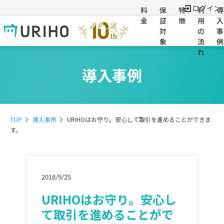
ログイン
料
保
特
利
導
金
証
徴
用
入
対
の
事
象
流
例
れ
導入事例
TOP
導入事例
URIHOはお守り。安心して取引を進めることができま
す。
2018/9/25
URIHOはお守り。安心し
て取引を進めることがで