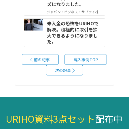
ズになりました。
ジャパン・ビジネス・サプライ株
式会社 第一法人営業部 部長：栗
未入金の恐怖をURIHOで
原 亮一 様
解決。積極的に取引を拡
大できるようになりまし
た。
岸波食品工業株式会社 代表取締
役：岸波 邦光 様
前の記事
導入事例TOP
次の記事
URIHO資料3点セット
配布中