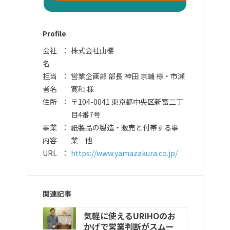
Profile
会社
株式会社山櫻
名
担当
営業企画部 部長 神田 京輔 様・市瀬
者名
寛和 様
住所
〒104-0041 東京都中央区新富二丁
目4番7号
事業
紙製品の製造・販売と付帯する事
内容
業 他
URL
https://www.yamazakura.co.jp/
関連記事
気軽に使えるURIHOのお
かげで営業判断がスムー