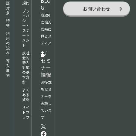
BLO
証
規約
G
対
お問い合わせ
プラ
象
商取引
イバ
特
シ
に悩ん
徴
ー・
だ時に
ステ
利
ート
見るメ
用
メン
の
ディア
ト
流
れ
反社
会的
セミ
導
勢力
入
ナー
対応
事
の基
情報
例
本方
針
お役立
ちセミ
よく
ある
ナーを
質問
実施し
サイ
ていま
トマ
す
ップ