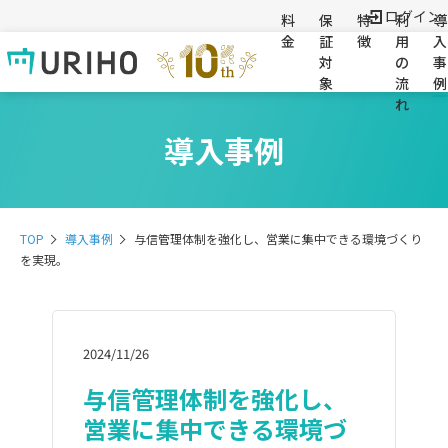
ログイン
料
保
特
利
導
金
証
徴
用
入
対
の
事
象
流
例
れ
導入事例
TOP
導入事例
与信管理体制を強化し、営業に集中できる環境づくり
を実現。
2024/11/26
与信管理体制を強化し、
営業に集中できる環境づ