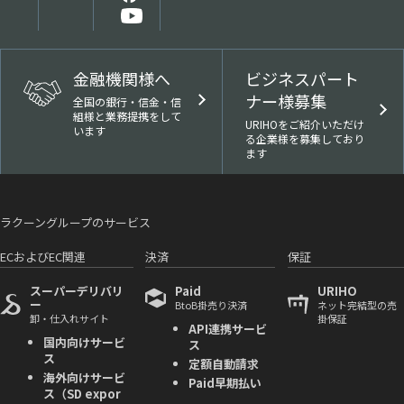
金融機関様へ
ビジネスパート
ナー様募集
全国の銀行・信金・信
組様と業務提携をして
URIHOをご紹介いただけ
います
る企業様を募集しており
ます
ラクーングループのサービス
ECおよびEC関連
決済
保証
スーパーデリバリ
Paid
URIHO
ー
BtoB掛売り決済
ネット完結型の売
卸・仕入れサイト
掛保証
API連携サービ
国内向けサービ
ス
ス
定額自動請求
海外向けサービ
Paid早期払い
ス（SD expor