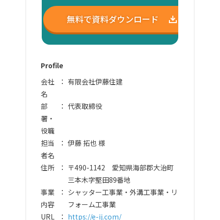
無料で資料ダウンロード
Profile
会社
有限会社伊藤住建
名
部
代表取締役
署・
役職
担当
伊藤 拓也 様
者名
住所
〒490-1142 愛知県海部郡大治町
三本木字堅田89番地
事業
シャッター工事業・外溝工事業・リ
内容
フォーム工事業
URL
https://e-ij.com/