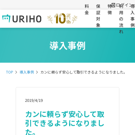
ログイン
料
保
特
利
導
金
証
徴
用
入
対
の
事
象
流
例
れ
導入事例
TOP
導入事例
カンに頼らず安心して取引できるようになりました。
2019/4/19
カンに頼らず安心して取
引できるようになりまし
た。