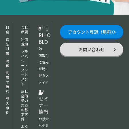
料
会社
U
アカウント登録（無料）
金
概要
RIHO
保
利用
BLO
証
規約
G
対
お問い合わせ
プラ
象
商取引
イバ
特
シ
に悩ん
徴
ー・
だ時に
ステ
利
ート
見るメ
用
メン
の
ディア
ト
流
れ
反社
会的
セミ
導
勢力
入
ナー
対応
事
の基
情報
例
本方
針
お役立
ちセミ
よく