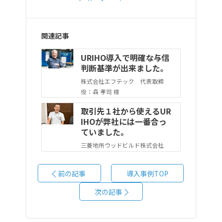
関連記事
URIHO導入で明確な与信
判断基準が出来ました。
株式会社エフテック 代表取締
役：森 孝司 様
取引先１社から使えるUR
IHOが弊社には一番合っ
ていました。
三菱地所ウッドビルド株式会社
専務執行役員 営業統括：二見 伸明
様
前の記事
導入事例TOP
次の記事