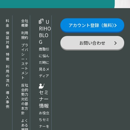
料
会社
U
アカウント登録（無料）
金
概要
RIHO
保
利用
BLO
証
規約
G
対
お問い合わせ
プラ
象
商取引
イバ
特
シ
に悩ん
徴
ー・
だ時に
ステ
利
ート
見るメ
用
メン
の
ディア
ト
流
れ
反社
会的
セミ
導
勢力
入
ナー
対応
事
の基
情報
例
本方
針
お役立
ちセミ
よく
ある
ナーを
質問