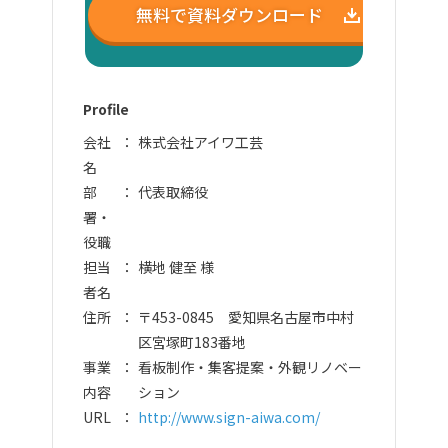
無料で資料ダウンロード
Profile
会社
株式会社アイワ工芸
名
部
代表取締役
署・
役職
担当
横地 健至 様
者名
住所
〒453-0845 愛知県名古屋市中村
区宮塚町183番地
事業
看板制作・集客提案・外観リノベー
内容
ション
URL
http://www.sign-aiwa.com/