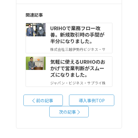
関連記事
URIHOで業務フロー改
善。新規取引時の手間が
半分になりました。
株式会社三越伊勢丹ビジネス・サ
ポート ソリューション営業部 営
気軽に使えるURIHOのお
業管理 シニアセールス：中島 伸樹
かげで営業判断がスムー
様
ズになりました。
ジャパン・ビジネス・サプライ株
式会社 第一法人営業部 部長：栗
原 亮一 様
前の記事
導入事例TOP
次の記事