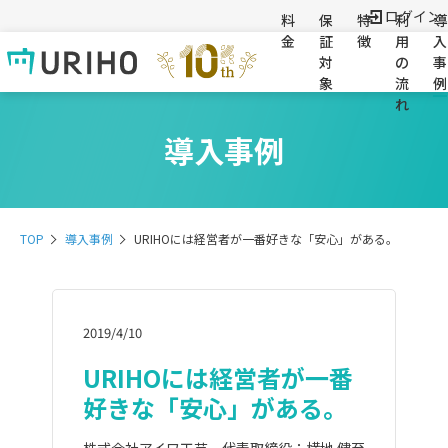
ログイン
料
保
特
利
導
金
証
徴
用
入
対
の
事
象
流
例
れ
導入事例
TOP
導入事例
URIHOには経営者が一番好きな「安心」がある。
2019/4/10
URIHOには経営者が一番
好きな「安心」がある。
株式会社アイワ工芸 代表取締役：横地 健至