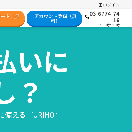
ログイン
03-6774-74
ロード（無
アカウント登録（無
16
）
料）
平日9時～18時
払いに
し？
備える『URIHO』