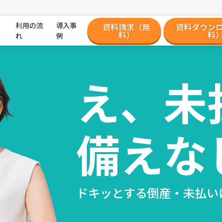
利用の流
導入事
資料請求（無
資料ダウン
料）
料
れ
例
え、未
備えな
ドキッとする倒産・未払いに