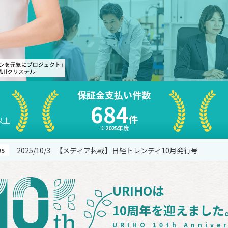
保証金支払い件数
684
件
以上
※2025年度
2025/10/3
【メディア掲載】日経トレンディ10月発行号
WS
2025/9/10
東北銀行とビジネスマッチング契約を締結いたしまし
2025/10/30
【重要】11/4にプライバシーステートメントを改定
URIHOは
10周年を迎えました
URIHO 10th Annive