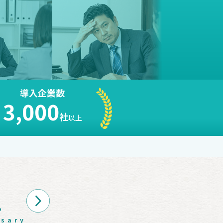
導入企業数
3,000
社
以上
た。
します
。
rsary