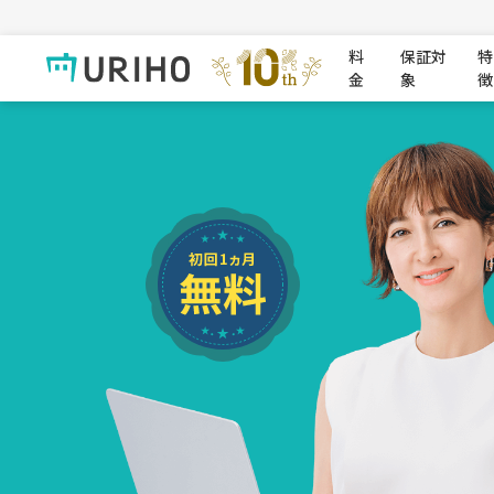
料
保証対
特
金
象
徴