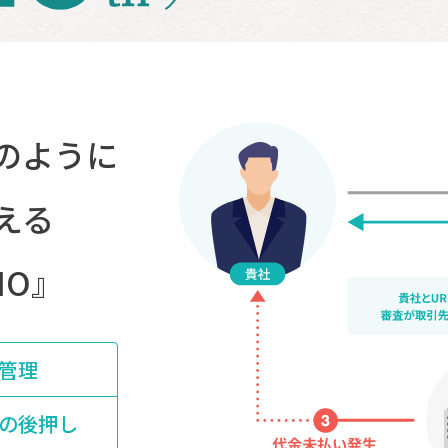
のように
える
HO』
管理
の後押し