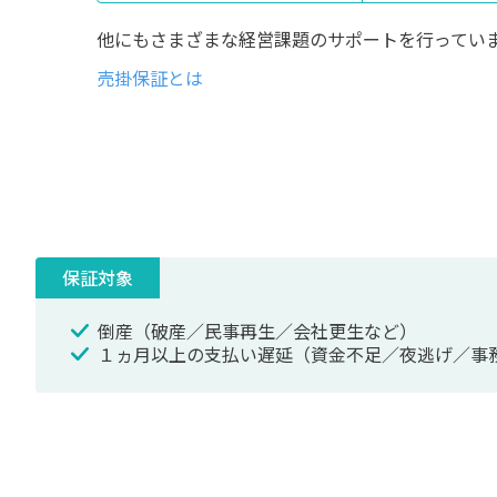
他にもさまざまな経営課題の
サポートを行ってい
売掛保証とは
保証対象
倒産
（破産／民事再生／会社更生など）
１ヵ月以上の支払い遅延
（資金不足／夜逃げ／事